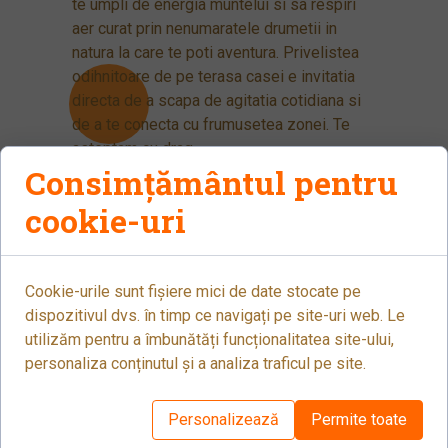
te umpli de energia muntelui si sa respiri
aer curat prin nenumaratele drumetii in
natura la care te poti aventura. Privelistea
odihnitoare de pe terasa casei e invitatia
directa de a scapa de agitatia cotidiana si
de a te conecta cu frumusetea zonei. Te
asteptam cu drag.
Consimțământul pentru
cookie-uri
Cookie-urile sunt fișiere mici de date stocate pe
dispozitivul dvs. în timp ce navigați pe site-uri web. Le
utilizăm pentru a îmbunătăți funcționalitatea site-ului,
personaliza conținutul și a analiza traficul pe site.
Personalizează
Permite toate