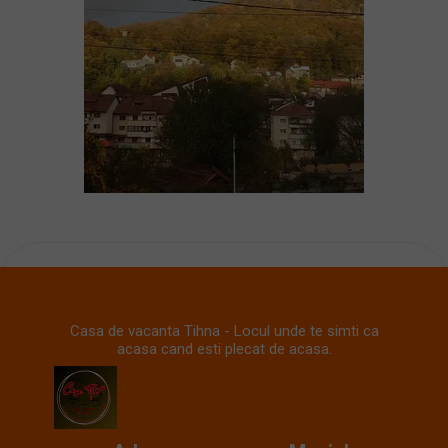
Casa de vacanta Tihna - Locul unde te simti ca
acasa cand esti plecat de acasa.