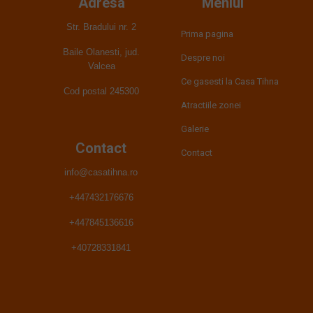
Adresa
Meniul
Str. Bradului nr. 2
Prima pagina
Baile Olanesti, jud.
Despre noi
Valcea
Ce gasesti la Casa Tihna
Cod postal 245300
Atractiile zonei
Galerie
Contact
Contact
info@casatihna.ro
+447432176676
+447845136616
+40728331841